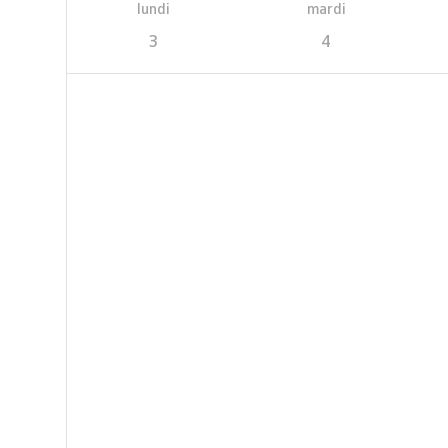
lundi
mardi
3
4