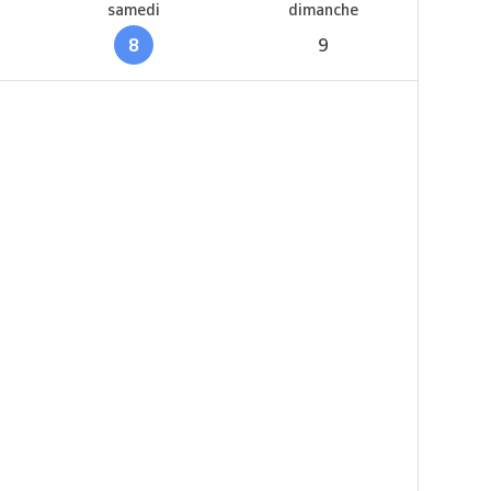
samedi
dimanche
8
9